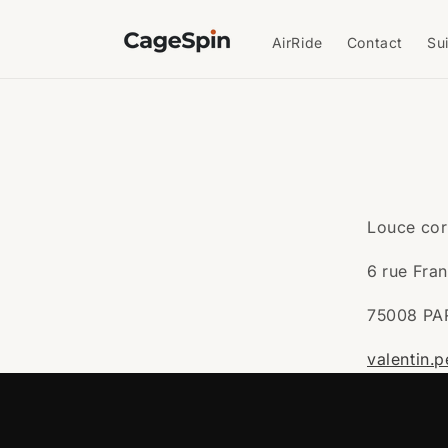
et
passer
au
AirRide
Contact
Su
contenu
Louce cor
6 rue Fran
75008 PA
valentin.