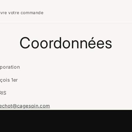
ivre votre commande
Coordonnées
poration
çois 1er
RIS
pechot@cagespin.com